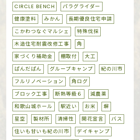
CIRCLE BENCH
パラグライダー
健康塗料
みかん
長期優良住宅申請
こかわつなぐマルシェ
特殊伐採
木造住宅耐震改修工事
角
家づくり補助金
棚取付
大工
ぱんだぱん
グループキャンプ
紀の川市
フルリノベーション
角ログ
ブロック工事
断熱等級６
減農薬
和歌山城ホール
駅近い
お米
塀
星空
製材所
清掃性
開花宣言
バス
住いも甘いも紀の川市
デイキャンプ