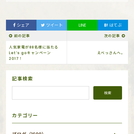
シェア
ツイート
LINE
B!
はてぶ
前の記事
次の記事
人気家電が88名様に当たる
Let’s goキャンペーン
えべっさんへ。
2017！
サ
記事検索
イ
ド
メ
ニ
ュ
ー
カテゴリー