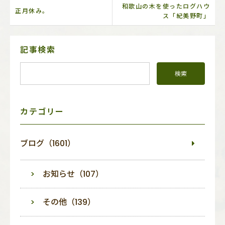
和歌山の木を使ったログハウ
正月休み。
ス「紀美野町」
サ
記事検索
イ
ド
メ
ニ
ュ
ー
カテゴリー
ブログ（1601）
お知らせ（107）
その他（139）