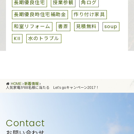
長期優良住宅
授業参観
角ログ
長期優良時住宅補助金
作り付け家具
和室リフォーム
書斎
見積無料
soup
KII
水のトラブル
HOME
新着情報
人気家電が88名様に当たる Let’s goキャンペーン2017！
お問い合わせ