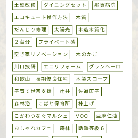
土壁改修
ダイニングセット
那賀病院
エコキュート操作方法
木質
だんじり修理
太陽光
木造木質化
２台分
プライベート感
空き家リノベーション
木のかご
川口技研
エコリフォーム
グランヘーロ
和歌山 長期優良住宅
木製スロープ
子育て世帯支援
辻井
佐道匡子
森林浴
こばと保育所
棟上げ
こかわつなぐマルシェ
VOC
亜麻仁油
おしゃれカフェ
森林
断熱等級６