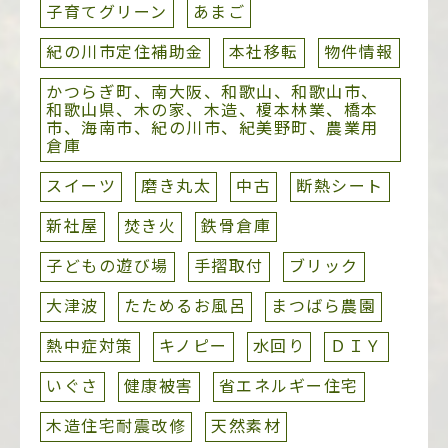
子育てグリーン
あまご
紀の川市定住補助金
本社移転
物件情報
かつらぎ町、南大阪、和歌山、和歌山市、
和歌山県、木の家、木造、榎本林業、橋本
市、海南市、紀の川市、紀美野町、農業用
倉庫
スイーツ
磨き丸太
中古
断熱シート
新社屋
焚き火
鉄骨倉庫
子どもの遊び場
手摺取付
ブリック
大津波
たためるお風呂
まつばら農園
熱中症対策
キノピー
水回り
ＤＩＹ
いぐさ
健康被害
省エネルギー住宅
木造住宅耐震改修
天然素材