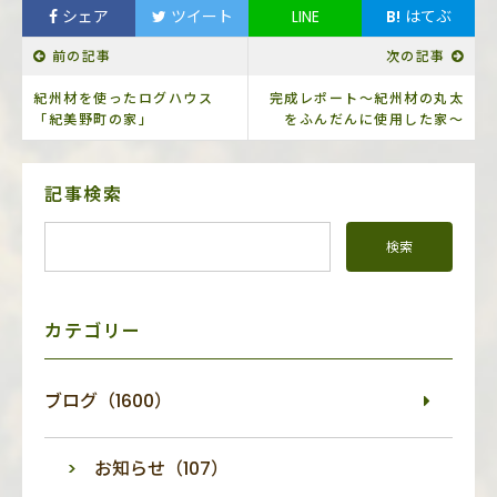
シェア
ツイート
LINE
B!
はてぶ
前の記事
次の記事
紀州材を使ったログハウス
完成レポート～紀州材の丸太
「紀美野町の家」
をふんだんに使用した家～
サ
記事検索
イ
ド
メ
ニ
ュ
ー
カテゴリー
ブログ（1600）
お知らせ（107）