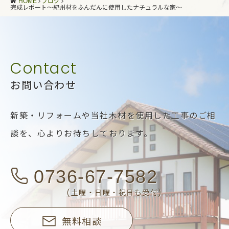
HOME
ブログ
完成レポート～紀州材をふんだんに使用したナチュラルな家～
お問い合わせ
新築・リフォームや当社木材を使用した工事のご相
談を、
心よりお待ちしております。
0736-67-7582
(土曜・日曜・祝日も受付)
無料相談