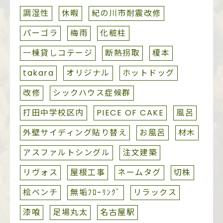
調湿性
休暇
紀の川市耐震改修
パーゴラ
梅雨
化粧柱
一棟貸しコテージ
断熱拐取
榎本
takara
オリジナル
ホットドッグ
改修
シックハウス症候群
打田中学校区内
PIECE OF CAKE
風呂
外壁サイディング貼り替え
お風呂
材木
アスファルトシングル
注文建築
リヴォス
屋根工事
ネームタグ
切株
桧ベンチ
無垢ﾌﾛｰﾘﾝｸﾞ
リラックス
漆喰
足場丸太
名古屋駅