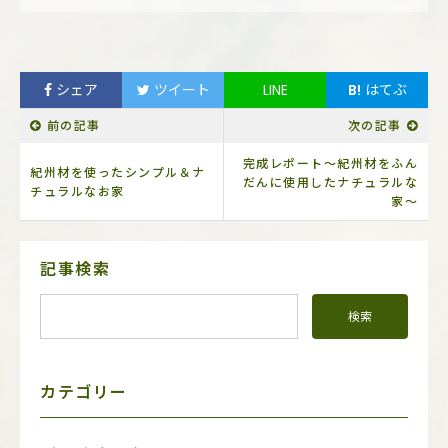
シェア
ツイート
LINE
B!
はてぶ
前の記事
次の記事
完成レポート～紀州材をふん
紀州材を使ったシンプル＆ナ
だんに使用したナチュラルな
チュラルなお家
家～
サ
記事検索
イ
ド
メ
ニ
ュ
ー
カテゴリー