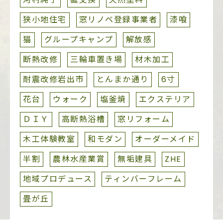
狭小地住宅
窓リノベ登録事業者
漆喰
猫
グループキャンプ
解放感
断熱改修
三輪車置き場
材木加工
耐震改修岩出市
とんまか通り
6寸
花台
ウォーク
塩釜焼
エクステリア
ＤＩＹ
高断熱浴槽
窓リフォーム
木工体験教室
和モダン
オーダーメイド
半割
農林水産業賞
無垢建具
ZHE
地域プロデュース
ティンバーフレーム
畳が丘