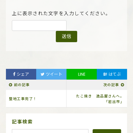
上に表示された文字を入力してください。
シェア
ツイート
LINE
B!
はてぶ
前の記事
次の記事
たこ焼き 逸品屋さんへ。
整地工事完了！
「岩出市」
サ
記事検索
イ
ド