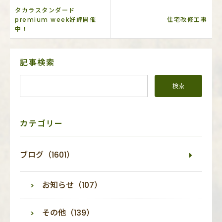
タカラスタンダード
premium week好評開催
住宅改修工事
中！
サ
記事検索
イ
ド
メ
ニ
ュ
ー
カテゴリー
ブログ（1601）
お知らせ（107）
その他（139）