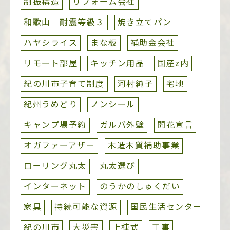
制振構造
リフォーム会社
和歌山 耐震等級３
焼き立てパン
ハヤシライス
まな板
補助金会社
リモート部屋
キッチン用品
国産z内
紀の川市子育て制度
河村純子
宅地
紀州うめどり
ノンシール
キャンプ場予約
ガルバ外壁
開花宣言
オガファーアザー
木造木質補助事業
ローリング丸太
丸太選び
インターネット
のうかのしゅくだい
家具
持続可能な資源
国民生活センター
紀の川市
大災害
上棟式
工事