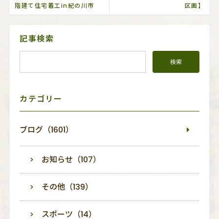
階建て住宅着工in紀の川市
区画】
サ
記事検索
イ
ド
メ
ニ
ュ
ー
カテゴリー
ブログ（1601）
お知らせ（107）
その他（139）
スポーツ（14）