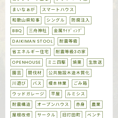
まいなぁが
スマートハウス
和歌山県知事
シングル
防腐注入
BBQ
三舟神社
金属ｻｲﾃﾞｨﾝｸﾞ
DAIKIMAN STOOL
耐震等級
省エネルギー住宅
耐震等級3の家
OPENHOUSE
ミニ四駆
焼栗
生放送
園芸
間伐材
公共施設木造木質化
川遊び
バス
榎本林業
ごみ箱
ウッドガレージ
平屋
ルミシス
耐震構造
オープンハウス
赤身
農業
屋根改修
サークル
旧打田町
ベンチ