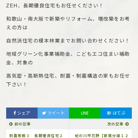
ZEH、長期優良住宅もお任せください！
和歌山・南大阪で新築やリフォーム、増改築をお考
えの方は
自然派住宅の榎本林業までお問い合わせください！
地域グリーン化事業補助金、こどもエコ住まい補助
金、対象の
高気密・高断熱住宅、耐震・制震構造の家もお任せ
下さい！
シェア
ツイート
LINE
B!
はてぶ
前の記事
次の記事
耐震等級３ 長期優良住宅２
紀の川市花野【新規分譲１２