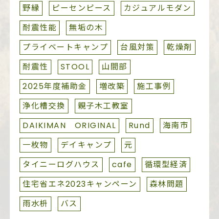
野縁
ピーセンピース
カジュアルモダン
耐震性能
無垢の木
プライベートキャンプ
台風対策
乾燥剤
耐震性
STOOL
山間部
2025年度補助金
増改築
施工事例
浄化槽交換
親子木工教室
DAIKIMAN ORIGINAL
Rund
海南市
一枚物
デイキャンプ
元
タイニーログハウス
cafe
循環型経済
住宅省エネ2023キャンペーン
森林問題
雨水枡
バス