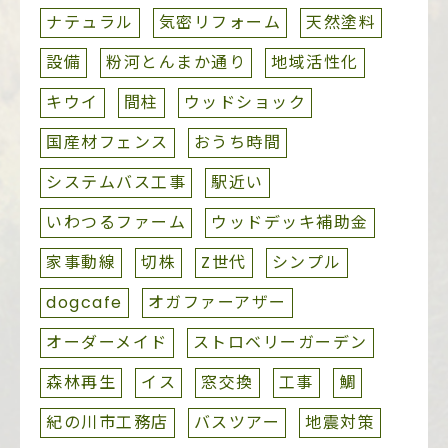
ナテュラル
気密リフォーム
天然塗料
設備
粉河とんまか通り
地域活性化
キウイ
間柱
ウッドショック
国産材フェンス
おうち時間
システムバス工事
駅近い
いわつるファーム
ウッドデッキ補助金
家事動線
切株
Z世代
シンプル
dogcafe
オガファーアザー
オーダーメイド
ストロベリーガーデン
森林再生
イス
窓交換
工事
鯛
紀の川市工務店
バスツアー
地震対策