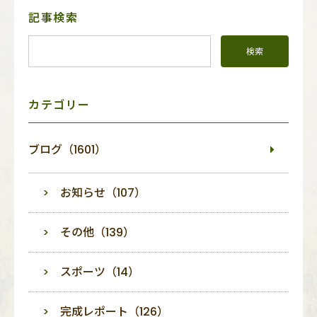
サ
記事検索
イ
ド
メ
ニ
ュ
ー
カテゴリー
ブログ（1601）
お知らせ（107）
その他（139）
スポーツ（14）
完成レポート（126）