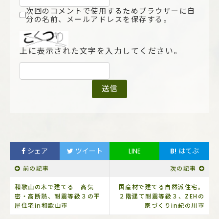
次回のコメントで使用するためブラウザーに自
分の名前、メールアドレスを保存する。
上に表示された文字を入力してください。
シェア
ツイート
LINE
B!
はてぶ
前の記事
次の記事
和歌山の木で建てる 高気
国産材で建てる自然派住宅。
密・高断熱、耐震等級３の平
２階建て耐震等級３、ZEHの
屋住宅in和歌山市
家づくりin紀の川市