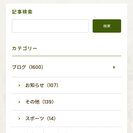
サ
記事検索
イ
ド
メ
ニ
ュ
ー
カテゴリー
ブログ（1600）
お知らせ（107）
その他（139）
スポーツ（14）