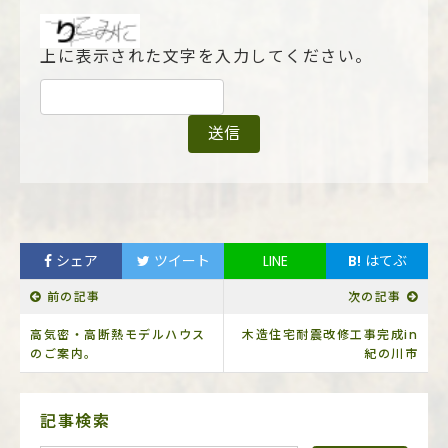
上に表示された文字を入力してください。
シェア
ツイート
LINE
B!
はてぶ
前の記事
次の記事
高気密・高断熱モデルハウス
木造住宅耐震改修工事完成in
のご案内。
紀の川市
サ
記事検索
イ