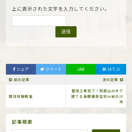
上に表示された文字を入力してください。
シェア
ツイート
LINE
B!
はてぶ
前の記事
次の記事
整地工事完了！和歌山の木で
間伐体験教室
建てる長期優良住宅in紀の川
市
サ
記事検索
イ