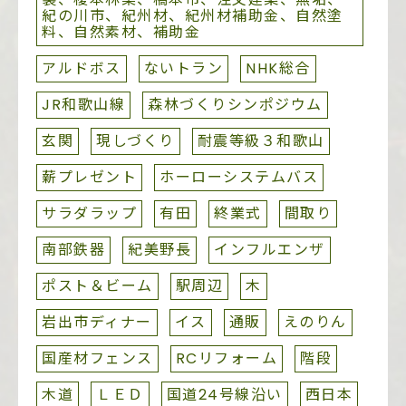
紀の川市、紀州材、紀州材補助金、自然塗
料、自然素材、補助金
アルドボス
ないトラン
NHK総合
JR和歌山線
森林づくりシンポジウム
玄関
現しづくり
耐震等級３和歌山
薪プレゼント
ホーローシステムバス
サラダラップ
有田
終業式
間取り
南部鉄器
紀美野長
インフルエンザ
ポスト＆ビーム
駅周辺
木
岩出市ディナー
イス
通販
えのりん
国産材フェンス
RCリフォーム
階段
木道
ＬＥＤ
国道24号線沿い
西日本