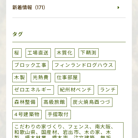
新着情報（171）
タグ
桜
工場直送
木質化
下鞆渕
ブロック工事
フィンランドログハウス
木製
光熱費
仕事部屋
ゼロエネルギー
紀州材ベンチ
ランチ
森林整備
高級旅館
炭火焼鳥酉つづ
4号建築物
手摺取付
こだわりの家づくり、フェンス、南大阪、
和歌山県、国産材、岩出市、木の家、木
製、榎本林業、橋本市、注文建築、無垢、