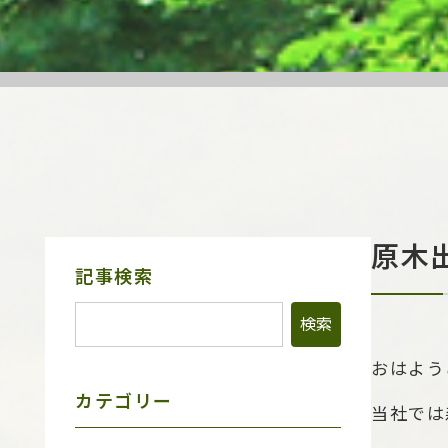
原木
サ
記事検索
イ
ド
メ
ニ
ュ
おはよう
ー
カテゴリー
当社では