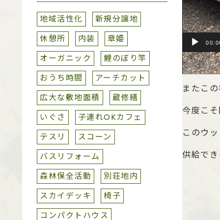
地域活性化
新規分譲地
休憩所
内装
章姫
00:0
オーガニック
鯉のぼり竿
様々な世
おうち時間
アーチカット
またこの
広大な敷地面積
蔵修繕
今度こそ
いぐさ
子連れOKカフェ
このウッ
テスリ
スコーン
供給でき
バスリフォーム
森林保全活動
別荘地内
スカイデッキ
椅子
コンパクトハウス