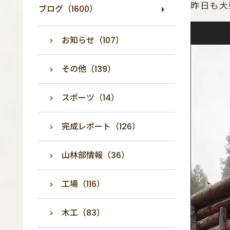
昨日も大
ブログ（1600）
動
画
お知らせ（107）
プ
レ
ー
その他（139）
ヤ
ー
スポーツ（14）
完成レポート（126）
山林部情報（36）
工場（116）
木工（83）