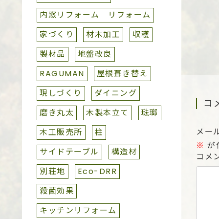
内窓リフォーム リフォーム
家づくり
材木加工
収穫
製材品
地盤改良
RAGUMAN
屋根葺き替え
現しづくり
ダイニング
コ
磨き丸太
木製本立て
琺瑯
メー
木工販売所
柱
※
が
サイドテーブル
構造材
コメ
別荘地
Eco-DRR
殺菌効果
キッチンリフォーム