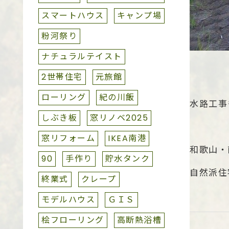
スマートハウス
キャンプ場
粉河祭り
ナチュラルテイスト
2世帯住宅
元旅館
ローリング
紀の川飯
水路工事
しぶき板
窓リノベ2025
窓リフォーム
IKEA南港
和歌山・
90
手作り
貯水タンク
自然派住
終業式
クレープ
モデルハウス
ＧＩＳ
桧フローリング
高断熱浴槽