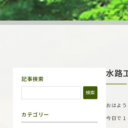
水路
サ
記事検索
イ
ド
メ
ニ
ュ
おはよう
ー
カテゴリー
今日で１