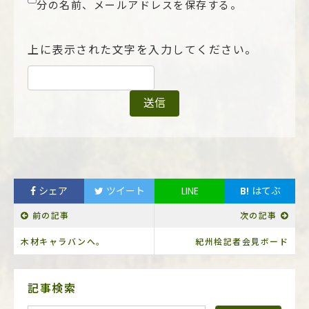
分の名前、メールアドレスを保存する。
上に表示された文字を入力してください。
シェア
ツイート
LINE
B!
はてぶ
前の記事
次の記事
木材キャラバンへ。
紀州桧記者会見ボード
サ
記事検索
イ