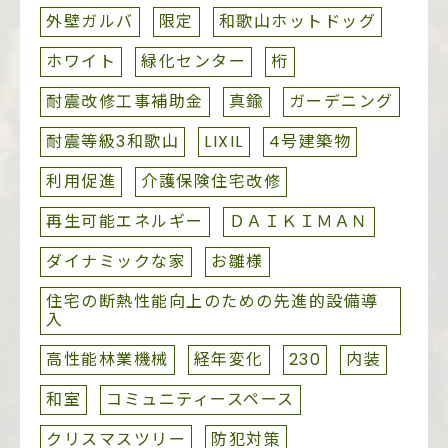
外壁ガルバ
限定
和歌山ホットドッグ
ホワイト
緑化センター
桁
耐震改修工事補助金
真鍮
ガーデニング
耐震等級3和歌山
LIXIL
4号建築物
利用促進
介護保険住宅改修
再生可能エネルギー
ＤＡＩＫＩＭＡＮ
ダイナミックな家
お雛様
住宅の断熱性能向上のための先進的設備導
入
高性能林業機械
経年変化
230
内装
和室
コミュニティースペース
クリスマスツリー
防犯対策