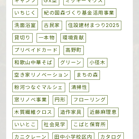
キャンプ
GX型
ミッキーマウス
いちじく
紀の国森づくり基金活用事業
洗面浴室
古民家
住設建材まつり2025
貸切り
一本物
環境貢献
プリペイドカード
高野町
和歌山中華そば
グリーン
小径木
空き家リノベーション
まちの森
粉河つなぐマルシェ
清掃性
窓リノベ事業
円形
フローリング
木質繊維クロス
造作家具
近藤麻理恵
いいとこ
社会見学
こばと保育所
カニクレーン
田中小学校区内
カタログ