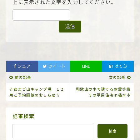
上に表示された文字を入力してください。
シェア
ツイート
LINE
B!
はてぶ
前の記事
次の記事
☆あまご山キャンプ場 １２
和歌山の木で建てる耐震等級
月ご予約開始のおしらせ☆
３の平屋住宅in橋本市
サ
記事検索
イ
ド
メ
ニ