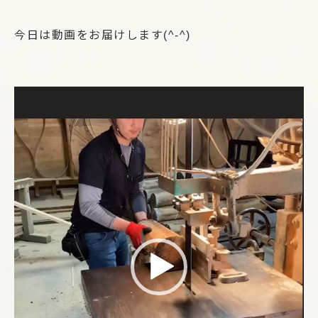
今日は動画をお届けします(^-^)
動
画
プ
レ
ー
ヤ
ー