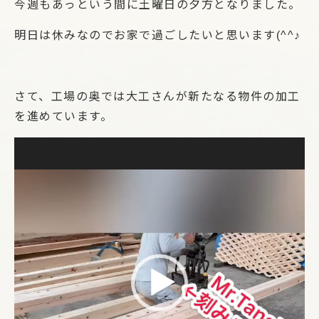
今週もあっという間に土曜日の夕方となりました。
明日は休みなのでお家で過ごしたいと思います(^^♪
さて、工場の奥では大工さんが新たなる物件の加工
を進めています。
動
画
プ
レ
ー
ヤ
ー