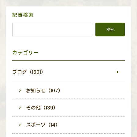
サ
記事検索
イ
ド
メ
ニ
ュ
ー
カテゴリー
ブログ（1601）
お知らせ（107）
その他（139）
スポーツ（14）