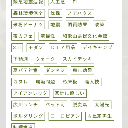
緊急地震速報
人工芝
F1
森林環境保全
伐採
ノアハウス
米粉ドーナツ
地震
調質効果
改築
夜カフェ
清掃性
和歌山県民文化会館
3.11
モダン
ＤＩＹ用品
デイキャンプ
下鞆渕
ウォーク
スカイデッキ
夏バテ対策
ダンネジ
癒し効果
カヌレ
環境問題
杉床板
職人技
アイアンレッグ
家計に優しい
広川ランチ
ペット可
脱炭素
太陽光
ボルダリング
ヨーロピアン
古民家再生
制振構造