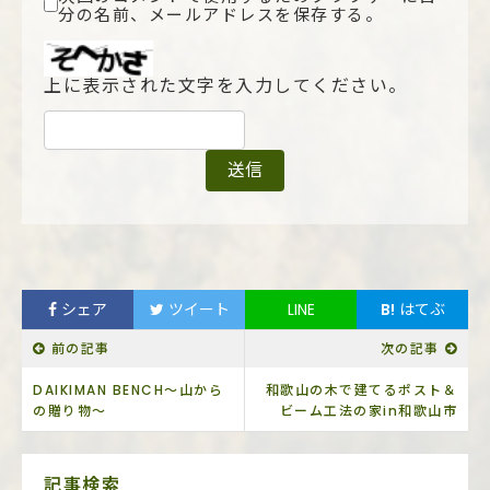
分の名前、メールアドレスを保存する。
上に表示された文字を入力してください。
シェア
ツイート
LINE
B!
はてぶ
前の記事
次の記事
DAIKIMAN BENCH～山から
和歌山の木で建てるポスト＆
の贈り物～
ビーム工法の家in和歌山市
サ
記事検索