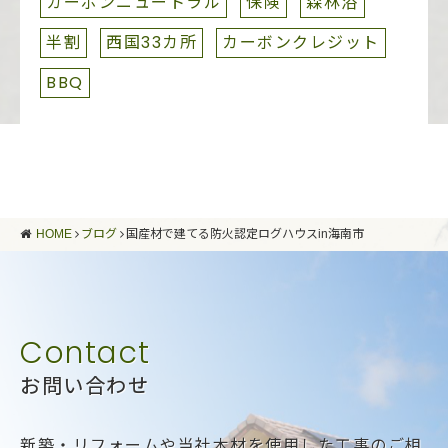
カーボンニュートラル
保険
森林浴
半割
西国33カ所
カーボンクレジット
BBQ
HOME
ブログ
国産材で建てる防火認定ログハウスin海南市
お問い合わせ
新築・リフォームや当社木材を使用した工事のご相