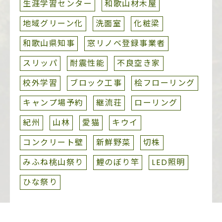
生涯学習センター
和歌山材木屋
地域グリーン化
洗面室
化粧梁
和歌山県知事
窓リノベ登録事業者
スリッパ
耐震性能
不良空き家
校外学習
ブロック工事
桧フローリング
キャンプ場予約
継流荘
ローリング
紀州
山林
愛猫
キウイ
コンクリート壁
新鮮野菜
切株
みふね桃山祭り
鯉のぼり竿
LED照明
ひな祭り