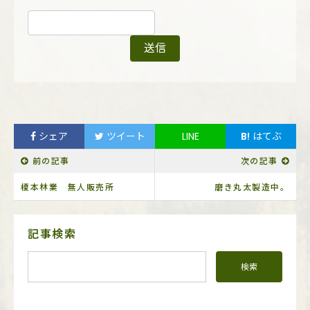
シェア
ツイート
LINE
B!
はてぶ
前の記事
次の記事
榎本林業 無人販売所
磨き丸太製造中。
サ
記事検索
イ
ド
メ
ニ
ュ
ー