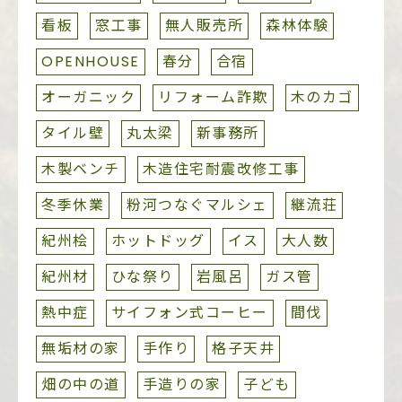
看板
窓工事
無人販売所
森林体験
OPENHOUSE
春分
合宿
オーガニック
リフォーム詐欺
木のカゴ
タイル壁
丸太梁
新事務所
木製ベンチ
木造住宅耐震改修工事
冬季休業
粉河つなぐマルシェ
継流荘
紀州桧
ホットドッグ
イス
大人数
紀州材
ひな祭り
岩風呂
ガス管
熱中症
サイフォン式コーヒー
間伐
無垢材の家
手作り
格子天井
畑の中の道
手造りの家
子ども