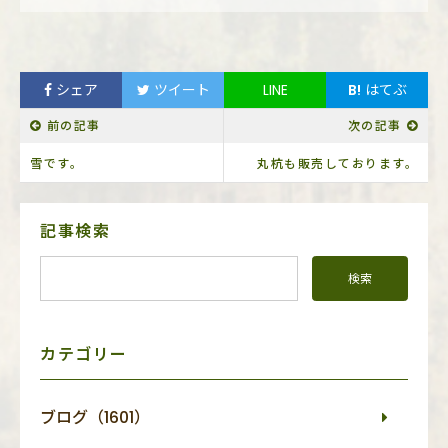
シェア
ツイート
LINE
B!
はてぶ
前の記事
次の記事
雪です。
丸杭も販売しております。
サ
記事検索
イ
ド
メ
ニ
ュ
ー
カテゴリー
ブログ（1601）