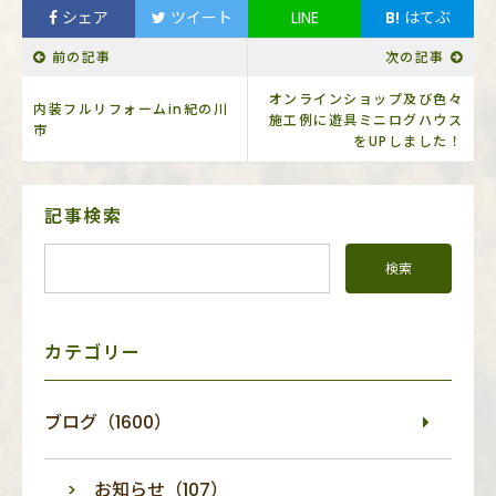
シェア
ツイート
LINE
B!
はてぶ
前の記事
次の記事
オンラインショップ及び色々
内装フルリフォームin紀の川
施工例に遊具ミニログハウス
市
をUPしました！
サ
記事検索
イ
ド
メ
ニ
ュ
ー
カテゴリー
ブログ（1600）
お知らせ（107）