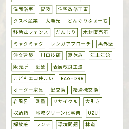
洗面浴室
冒険
住宅改修工事
クスベ産業
太陽光
どんぐりふぁーむ
移動式フェンス
だんじり
木材販売所
ミャクミャク
レンガアプローチ
黒外壁
注文建築
川口技研
夏休み
年末年始
販売所
近畿
表層改良工法
こどもエコ住まい
Eco-DRR
オーダー家具
鍵交換
給湯機交換
岩風呂
測量
リサイクル
大引き
収納箱
地域グリーン化事業
UZU
解放感
ランチ
環境問題
林道