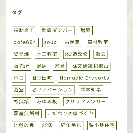
タグ
補助金 
耐震ダンパー
増築
cafe884
soup
古民家
森林教室
塩釜焼
木工教室
RC造改修
撤去
販売所
鳥居
家具
注文建築和歌山
中古
旧打田町
Nomadic E-sports
浴室
窓リノベーション
岸本知事
杉無垢
あゆみ板
クリスマスツリー
国産無垢材
こだわりの家づくり
地盤改良
22条
経年美化
狭小地住宅