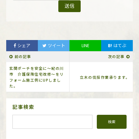
シェア
ツイート
LINE
B!
はてぶ
前の記事
次の記事
玄関ポーチを安全に～紀の川
市 介護保険住宅改修～をリ
立木の伐採作業承ります。
フォーム施工例にUPしまし
た。
サ
記事検索
イ
ド
メ
ニ
ュ