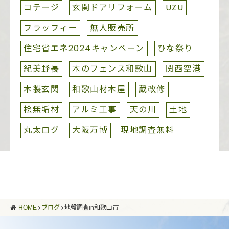
コテージ
玄関ドアリフォーム
UZU
フラッフィー
無人販売所
住宅省エネ2024キャンペーン
ひな祭り
紀美野長
木のフェンス和歌山
関西空港
木製玄関
和歌山材木屋
蔵改修
桧無垢材
アルミ工事
天の川
土地
丸太ログ
大阪万博
現地調査無料
HOME
ブログ
地盤調査in和歌山市