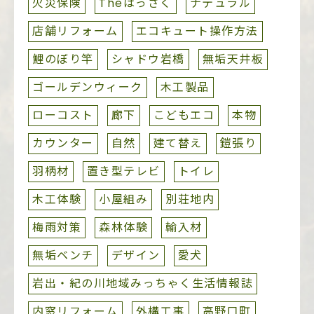
火災保険
Theはっさく
ナテュラル
店舗リフォーム
エコキュート操作方法
鯉のぼり竿
シャドウ岩橋
無垢天井板
ゴールデンウィーク
木工製品
ローコスト
廊下
こどもエコ
本物
カウンター
自然
建て替え
鎧張り
羽柄材
置き型テレビ
トイレ
木工体験
小屋組み
別荘地内
梅雨対策
森林体験
輸入材
無垢ベンチ
デザイン
愛犬
岩出・紀の川地域みっちゃく生活情報誌
内窓リフォーム
外構工事
高野口町