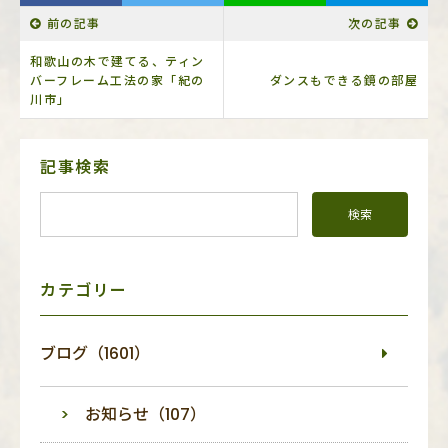
前の記事
次の記事
和歌山の木で建てる、ティン
バーフレーム工法の家「紀の
ダンスもできる鏡の部屋
川市」
サ
記事検索
イ
ド
メ
ニ
ュ
ー
カテゴリー
ブログ（1601）
お知らせ（107）