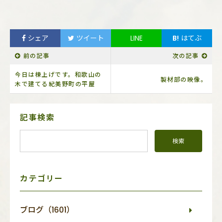
シェア
ツイート
LINE
B!
はてぶ
前の記事
次の記事
今日は棟上げです。和歌山の
製材部の映像。
木で建てる紀美野町の平屋
サ
記事検索
イ
ド
メ
ニ
ュ
ー
カテゴリー
ブログ（1601）