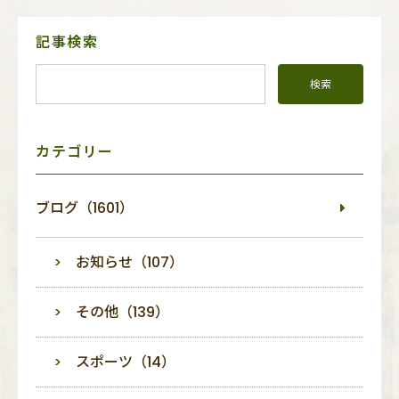
サ
記事検索
イ
ド
メ
ニ
ュ
ー
カテゴリー
ブログ（1601）
お知らせ（107）
その他（139）
スポーツ（14）