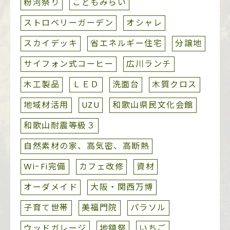
粉河祭り
こどもみらい
ストロベリーガーデン
オシャレ
スカイデッキ
省エネルギー住宅
分譲地
サイフォン式コーヒー
広川ランチ
木工製品
ＬＥＤ
洗面台
木質クロス
地域材活用
UZU
和歌山県民文化会館
和歌山耐震等級３
自然素材の家、高気密、高断熱
Wi-Fi完備
カフェ改修
資材
オーダメイド
大阪・関西万博
子育て世帯
美福門院
パラソル
ウッドガレージ
地鎮祭
いちご