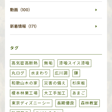
動画（100）
新着情報（171）
タグ
高気密高断熱
無垢
漆喰スイス漆喰
丸ログ
水まわり
広川調
鎌
和歌山木の家
災害の備え
杉床板
榎本林業工場
大工手加工
あまご
東京ディズニーシー
長期優良
森林教室