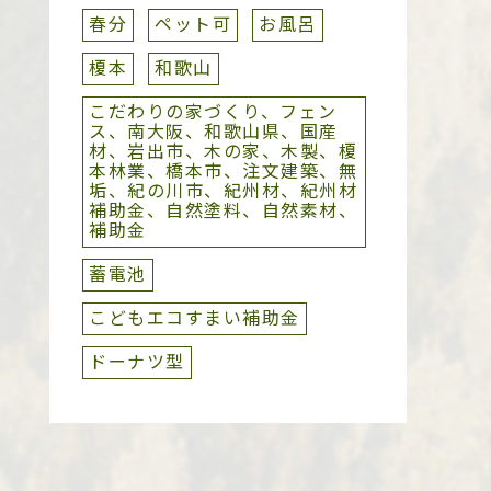
春分
ペット可
お風呂
榎本
和歌山
こだわりの家づくり、フェン
ス、南大阪、和歌山県、国産
材、岩出市、木の家、木製、榎
本林業、橋本市、注文建築、無
垢、紀の川市、紀州材、紀州材
補助金、自然塗料、自然素材、
補助金
蓄電池
こどもエコすまい補助金
ドーナツ型