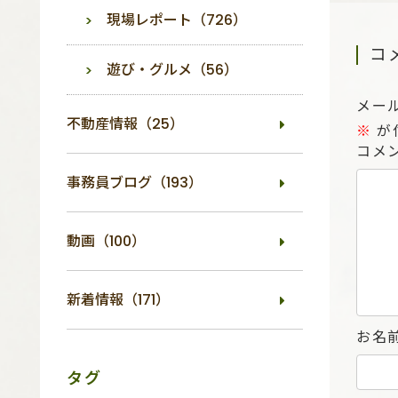
現場レポート（726）
コ
遊び・グルメ（56）
メー
不動産情報（25）
※
が
コメ
事務員ブログ（193）
動画（100）
新着情報（171）
お名
タグ