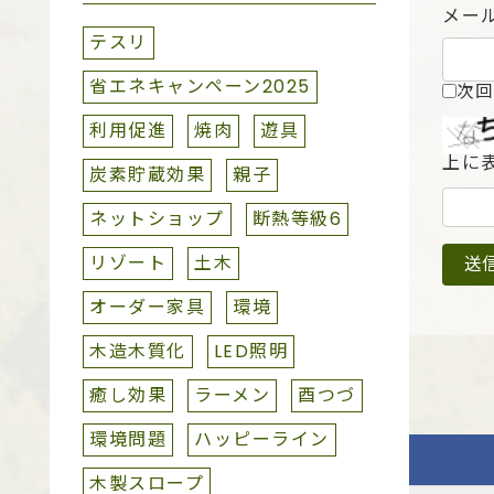
メー
テスリ
省エネキャンペーン2025
次回
利用促進
焼肉
遊具
上に
炭素貯蔵効果
親子
ネットショップ
断熱等級6
リゾート
土木
オーダー家具
環境
木造木質化
LED照明
癒し効果
ラーメン
酉つづ
環境問題
ハッピーライン
木製スロープ