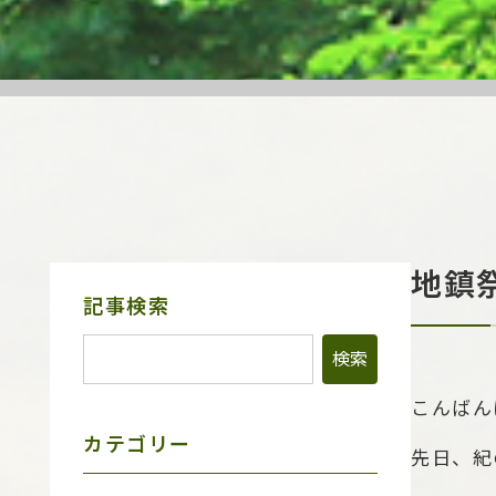
地鎮
サ
記事検索
イ
ド
メ
ニ
ュ
こんばん
ー
カテゴリー
先日、紀