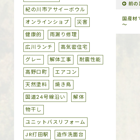
前の
紀の川市アサイーボウル
国産材
オンラインショプ
災害
～
健康的
雨漏り修理
広川ランチ
高気密住宅
グレー
解体工事
耐震性能
高野口町
エアコン
天然塗料
焼き鳥
国道24号線沿い
解体
物干し
ユニットバスリフォーム
JR打田駅
造作洗面台