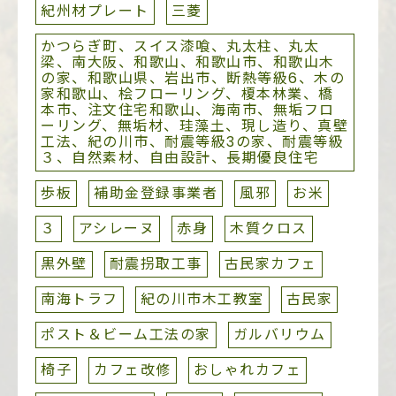
紀州材プレート
三菱
かつらぎ町、スイス漆喰、丸太柱、丸太
梁、南大阪、和歌山、和歌山市、和歌山木
の家、和歌山県、岩出市、断熱等級6、木の
家和歌山、桧フローリング、榎本林業、橋
本市、注文住宅和歌山、海南市、無垢フロ
ーリング、無垢材、珪藻土、現し造り、真壁
工法、紀の川市、耐震等級3の家、耐震等級
３、自然素材、自由設計、長期優良住宅
歩板
補助金登録事業者
風邪
お米
３
アシレーヌ
赤身
木質クロス
黒外壁
耐震拐取工事
古民家カフェ
南海トラフ
紀の川市木工教室
古民家
ポスト＆ビーム工法の家
ガルバリウム
椅子
カフェ改修
おしゃれカフェ