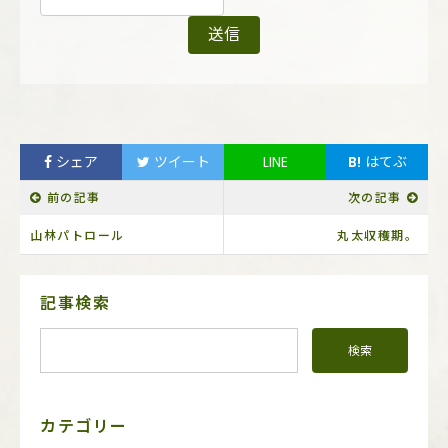
シェア
ツイート
LINE
B!
はてぶ
前の記事
次の記事
山林パトロール
丸太収穫期。
サ
記事検索
イ
ド
メ
ニ
ュ
ー
カテゴリー