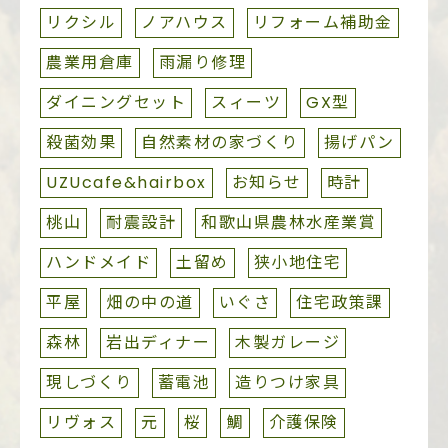
リクシル
ノアハウス
リフォーム補助金
農業用倉庫
雨漏り修理
ダイニングセット
スィーツ
GX型
殺菌効果
自然素材の家づくり
揚げパン
UZUcafe&hairbox
お知らせ
時計
桃山
耐震設計
和歌山県農林水産業賞
ハンドメイド
土留め
狭小地住宅
平屋
畑の中の道
いぐさ
住宅政策課
森林
岩出ディナー
木製ガレージ
現しづくり
蓄電池
造りつけ家具
リヴォス
元
桜
鯛
介護保険