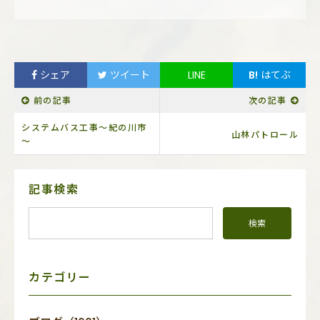
シェア
ツイート
LINE
B!
はてぶ
前の記事
次の記事
システムバス工事～紀の川市
山林パトロール
～
サ
記事検索
イ
ド
メ
ニ
ュ
ー
カテゴリー