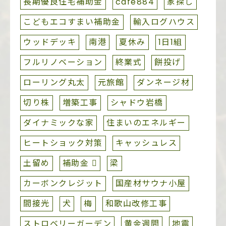
長期優良住宅補助金
cafe884
家探し
こどもエコすまい補助金
輸入ログハウス
ウッドデッキ
南港
夏休み
1日1組
フルリノベーション
終業式
餅投げ
ローリング丸太
元旅館
ダンネージ材
切り株
増築工事
シャドウ岩橋
ダイナミックな家
住まいのエネルギー
ヒートショック対策
キャッシュレス
土留め
補助金 
梁
カーボンクレジット
国産材サウナ小屋
間接光
犬
梅
和歌山改修工事
ストロベリーガーデン
黄金週間
地震