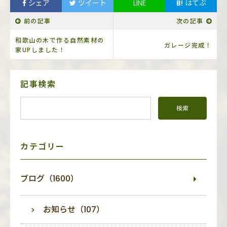
シェア
ツイート
LINE
B!
はてぶ
前の記事
次の記事
和歌山の木で作る自然素材の
ガレージ完成！
家UPしました！
サ
記事検索
イ
ド
メ
ニ
ュ
ー
カテゴリー
ブログ（1600）
お知らせ（107）