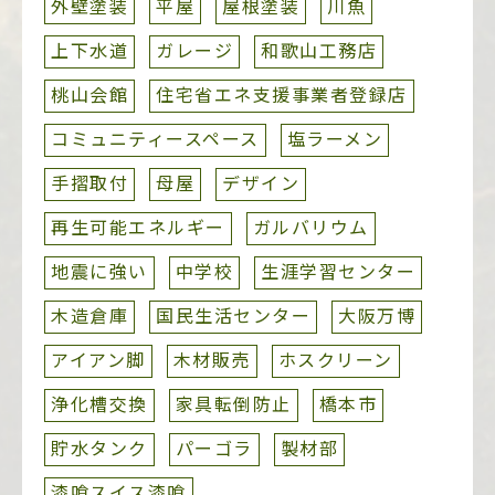
外壁塗装
平屋
屋根塗装
川魚
上下水道
ガレージ
和歌山工務店
桃山会館
住宅省エネ支援事業者登録店
コミュニティースペース
塩ラーメン
手摺取付
母屋
デザイン
再生可能エネルギー
ガルバリウム
地震に強い
中学校
生涯学習センター
木造倉庫
国民生活センター
大阪万博
アイアン脚
木材販売
ホスクリーン
浄化槽交換
家具転倒防止
橋本市
貯水タンク
パーゴラ
製材部
漆喰スイス漆喰