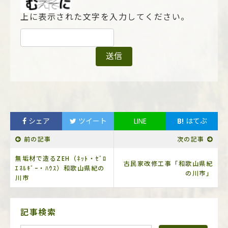
上に表示された文字を入力してください。
シェア
ツイート
LINE
B!
はてぶ
前の記事
次の記事
無垢材で造るZEH（ﾈｯﾄ・ｾﾞﾛ
古民家改修工事「和歌山県紀
ｴﾈﾙｷﾞｰ・ﾊｳｽ）和歌山県紀の
の川市」
川市
サ
記事検索
イ