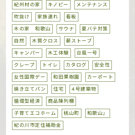
紀州材の家
キノピー
メンテナンス
吹抜け
家族連れ
看板
木の家 和歌山
サウナ
夏バテ対策
自然
木質クロス
薪ストーブ
キャンパー
木工体験
台風一号
クレープ
トイレ
カタログ
安全性
女性国際デー
和田果樹園
カーポート
焼き立てパン
住宅
4号建築物
循環型経済
商品陳列棚
子育てエコホーム
桃山町
和歌山」
紀の川市定住補助金