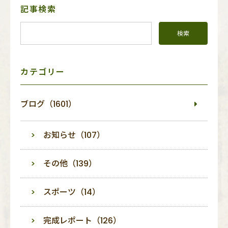
サ
記事検索
イ
ド
メ
ニ
ュ
ー
カテゴリー
ブログ（1601）
お知らせ（107）
その他（139）
スポーツ（14）
完成レポート（126）