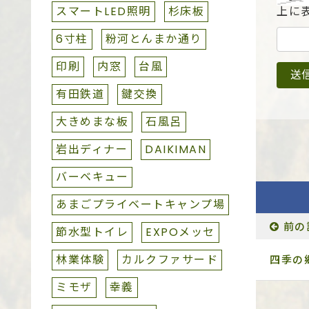
スマートLED照明
杉床板
上に
6寸柱
粉河とんまか通り
印刷
内窓
台風
有田鉄道
鍵交換
大きめまな板
石風呂
岩出ディナー
DAIKIMAN
バーベキュー
あまごプライベートキャンプ場
前の
節水型トイレ
EXPOメッセ
林業体験
カルクファサード
四季の
ミモザ
幸義