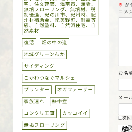
宅、注文建築、海南市、無垢、
※
が
無垢フローリング、無垢材、税
コメ
制優遇、紀の川市、紀州材、紀
州材補助金、紀美野町、耐震等
級、自然塗料、自然派住宅、自
然素材
復活
畑の中の道
地域グリーンんか
サイディング
お名
こかわつなぐマルシェ
プランター
オガファーザー
メー
家族連れ
熱中症
コンクリ工事
カッコイイ
次回
無垢フローリング