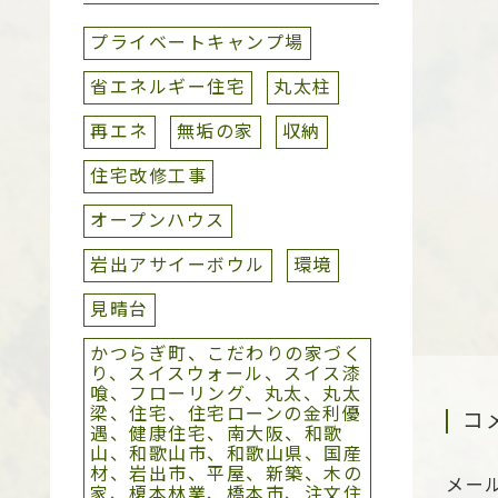
プライベートキャンプ場
省エネルギー住宅
丸太柱
再エネ
無垢の家
収納
住宅改修工事
オープンハウス
岩出アサイーボウル
環境
見晴台
かつらぎ町、こだわりの家づく
り、スイスウォール、スイス漆
喰、フローリング、丸太、丸太
梁、住宅、住宅ローンの金利優
コ
遇、健康住宅、南大阪、和歌
山、和歌山市、和歌山県、国産
材、岩出市、平屋、新築、木の
メー
家、榎本林業、橋本市、注文住