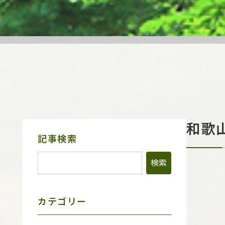
和歌
サ
記事検索
イ
ド
メ
ニ
ュ
ー
カテゴリー