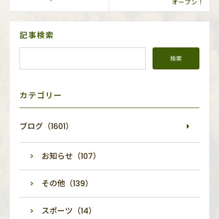
オープン！
サ
記事検索
イ
ド
メ
ニ
ュ
ー
カテゴリー
ブログ（1601）
お知らせ（107）
その他（139）
スポーツ（14）