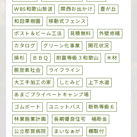
WBS和歌山放送
関西お出かけ
畳が丘
和田果樹園
移動式フェンス
ポスト＆ビーム工法
見積無料
外壁修繕
カタログ
グリーン化事業
開花状況
焼杉
ＢＢＱ
耐震等級３和歌山
木材
脱炭素社会
ライフライン
大工手加工の家
しとみど
上下水道
あまごプライベートキャンプ場
ゴムボート
ユニットバス
断熱等級６
林業施業計画
長期優良住宅 補助金
公立那賀病院
まいなぁが
棚取付