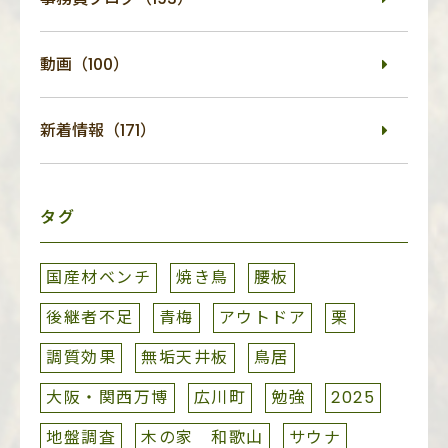
動画（100）
新着情報（171）
タグ
国産材ベンチ
焼き鳥
腰板
後継者不足
青梅
アウトドア
栗
調質効果
無垢天井板
鳥居
大阪・関西万博
広川町
勉強
2025
地盤調査
木の家 和歌山
サウナ