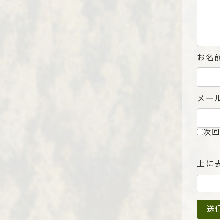
お名
メー
次回
上に