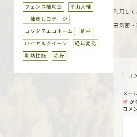
フェンス補助金
平山大輔
利用して
一棟貸しコテージ
高気密・
コソダテエコホーム
間柱
ロイヤルクイーン
経年変化
断熱性能
赤身
コ
メー
※
が
コメ