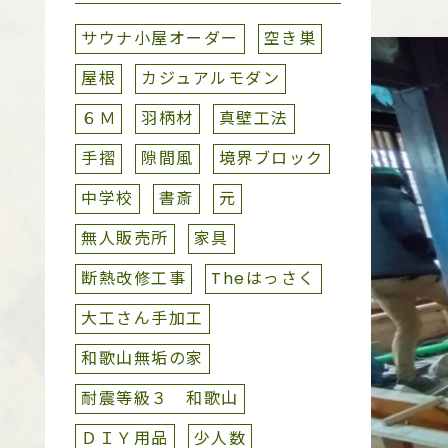
サウナ小屋オーダー
空き巣
屋根
カジュアルモダン
６Ｍ
羽柄材
真壁工法
手摺
隙間風
境界ブロック
中学校
書斎
元
無人販売所
家具
断熱改修工事
Theはっさく
大工さん手加工
和歌山無垢の家
耐震等級３ 和歌山
ＤＩＹ用品
少人数