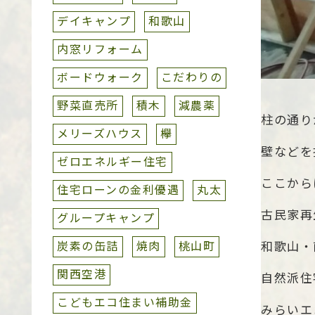
デイキャンプ
和歌山
内窓リフォーム
ボードウォーク
こだわりの
野菜直売所
積木
減農薬
柱の通り
メリーズハウス
欅
壁などを
ゼロエネルギー住宅
ここから
住宅ローンの金利優遇
丸太
古民家再
グループキャンプ
炭素の缶詰
焼肉
桃山町
和歌山・
関西空港
自然派住
こどもエコ住まい補助金
みらいエ