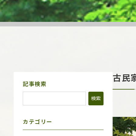
古民
サ
記事検索
イ
ド
メ
ニ
ュ
ー
カテゴリー