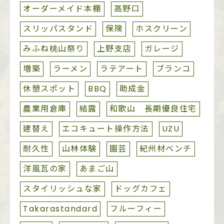
オーダーメイド本棚
高野口
スリッパスタンド
保険
ホスクリーン
みふね桃山祭り
上野支店
ガレージ
増築
ラーメン
ラテアート
ブランコ
休憩スポット
BBQ
助成金
農業用倉庫
結露
和歌山 長期優良住宅
建替え
エコキュート操作方法
UZU
耐久性
山林体験
園芸
紀州材ベンチ
洋風瓦の家
あまご山
スタイリッシュな家
ドッグカフェ
Takarastandard
フルーフィー