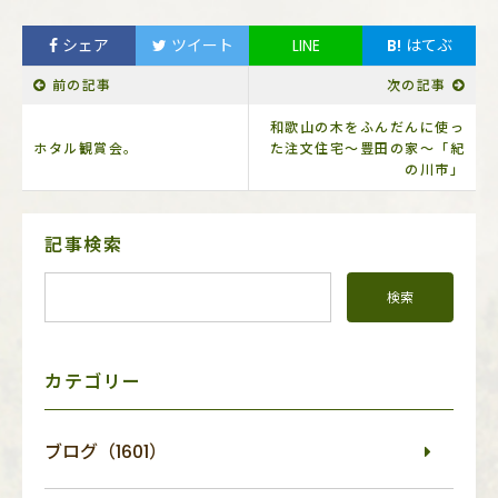
シェア
ツイート
LINE
B!
はてぶ
前の記事
次の記事
和歌山の木をふんだんに使っ
ホタル観賞会。
た注文住宅～豊田の家～「紀
の川市」
サ
記事検索
イ
ド
メ
ニ
ュ
ー
カテゴリー
ブログ（1601）