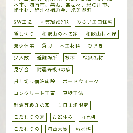
本市、海南市、無垢、無垢材、紀の川市、
紀州材、紀州材補助金、紀美野町
SW工法
木質繊維ｸﾛｽ
みらいエコ住宅
貸し切り
和歌山の木の家
和歌山材木屋
夏季休業
貸切
木工材料
ひおき
少人数
避難場所
枝木
桧無垢材
見学会
耐震等級3の家
貸し切り宿泊施設
ボードウォーク
コンクリート工事
真壁工法
耐震等級３の家
１日１組限定
こだわりの家
お盆休み
雨水枡
こだわりの
浦西大樹
汚水桝