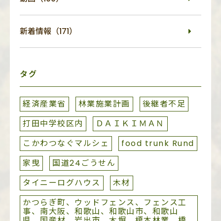
新着情報（171）
タグ
経済産業省
林業施業計画
後継者不足
打田中学校区内
ＤＡＩＫＩＭＡＮ
こかわつなぐマルシェ
food trunk Rund
家曳
国道24ごうせん
タイニーログハウス
木材
かつらぎ町、ウッドフェンス、フェンス工
事、南大阪、和歌山、和歌山市、和歌山
県、国産材、岩出市、木塀、榎本林業、橋