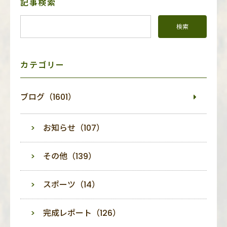
サ
記事検索
イ
ド
メ
ニ
ュ
ー
カテゴリー
ブログ（1601）
お知らせ（107）
その他（139）
スポーツ（14）
完成レポート（126）