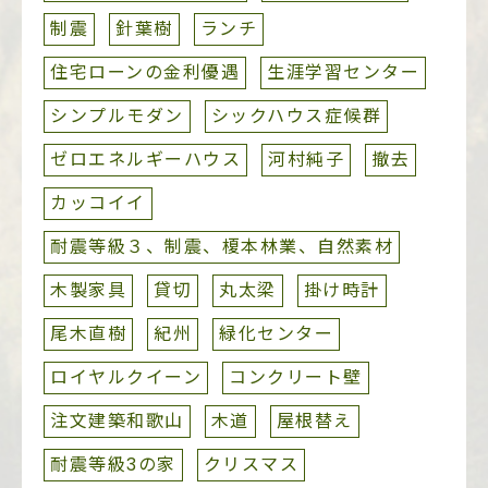
制震
針葉樹
ランチ
住宅ローンの金利優遇
生涯学習センター
シンプルモダン
シックハウス症候群
ゼロエネルギーハウス
河村純子
撤去
カッコイイ
耐震等級３、制震、榎本林業、自然素材
木製家具
貸切
丸太梁
掛け時計
尾木直樹
紀州
緑化センター
ロイヤルクイーン
コンクリート壁
注文建築和歌山
木道
屋根替え
耐震等級3の家
クリスマス