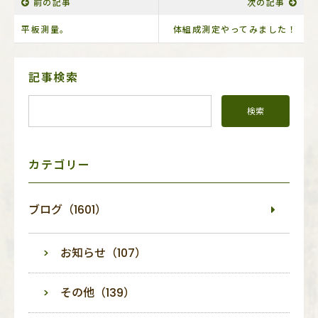
前の記事
次の記事
平板測量。
体組成測定やってみました！
サ
記事検索
イ
ド
メ
ニ
ュ
ー
カテゴリー
ブログ（1601）
お知らせ（107）
その他（139）