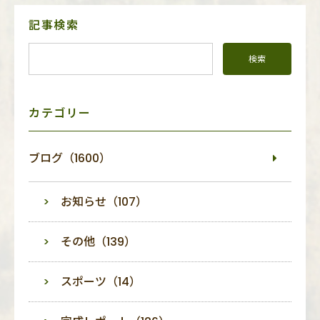
サ
記事検索
イ
ド
メ
ニ
ュ
ー
カテゴリー
ブログ（1600）
お知らせ（107）
その他（139）
スポーツ（14）