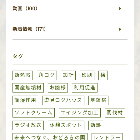
動画（100）
新着情報（171）
タグ
断熱窓
角ログ
設計
印刷
桧
国産無垢材
お雛様
利用促進
調湿作用
遊具ログハウス
地鎮祭
ソフトクリーム
エイジング加工
間伐材
ラジオ放送
休憩スポット
断熱
未来へつなぐ、おどろきの国
レントラー