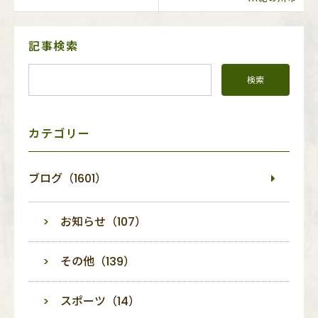
サ
記事検索
イ
ド
メ
ニ
ュ
ー
カテゴリー
ブログ（1601）
お知らせ（107）
その他（139）
スポーツ（14）