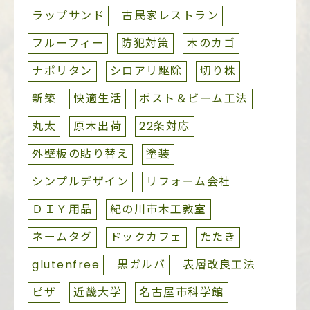
ラップサンド
古民家レストラン
フルーフィー
防犯対策
木のカゴ
ナポリタン
シロアリ駆除
切り株
新築
快適生活
ポスト＆ビーム工法
丸太
原木出荷
22条対応
外壁板の貼り替え
塗装
シンプルデザイン
リフォーム会社
ＤＩＹ用品
紀の川市木工教室
ネームタグ
ドックカフェ
たたき
glutenfree
黒ガルバ
表層改良工法
ピザ
近畿大学
名古屋市科学館