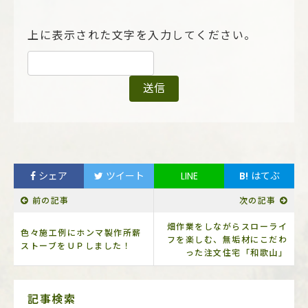
上に表示された文字を入力してください。
シェア
ツイート
LINE
B!
はてぶ
前の記事
次の記事
畑作業をしながらスローライ
色々施工例にホンマ製作所薪
フを楽しむ、無垢材にこだわ
ストーブをＵＰしました！
った注文住宅「和歌山」
サ
記事検索