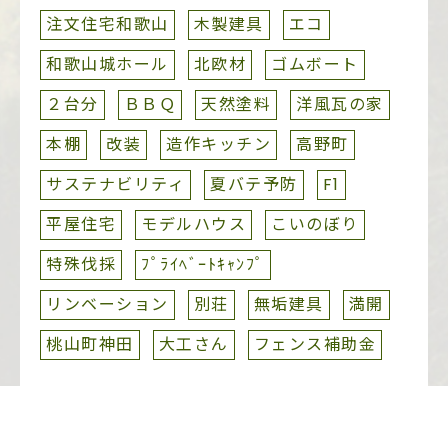
注文住宅和歌山
木製建具
エコ
和歌山城ホール
北欧材
ゴムボート
２台分
ＢＢＱ
天然塗料
洋風瓦の家
本棚
改装
造作キッチン
高野町
サステナビリティ
夏バテ予防
F1
平屋住宅
モデルハウス
こいのぼり
特殊伐採
ﾌﾟﾗｲﾍﾞｰﾄｷｬﾝﾌﾟ
リンベーション
別荘
無垢建具
満開
桃山町神田
大工さん
フェンス補助金