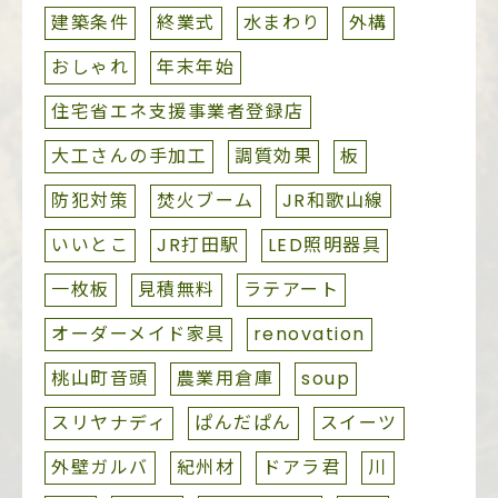
建築条件
終業式
水まわり
外構
おしゃれ
年末年始
住宅省エネ支援事業者登録店
大工さんの手加工
調質効果
板
防犯対策
焚火ブーム
JR和歌山線
いいとこ
JR打田駅
LED照明器具
一枚板
見積無料
ラテアート
オーダーメイド家具
renovation
桃山町音頭
農業用倉庫
soup
スリヤナディ
ぱんだぱん
スイーツ
外壁ガルバ
紀州材
ドアラ君
川