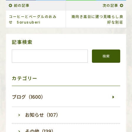
前の記事
次の記事
コーヒーとベーグルのおみ
南向き高台に建つ見晴らし良
せ Sarusuberi
好な別荘
サ
記事検索
イ
ド
メ
ニ
ュ
ー
カテゴリー
ブログ（1600）
お知らせ（107）
その他（139）