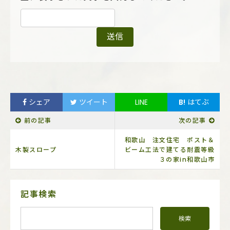
シェア
ツイート
LINE
B!
はてぶ
前の記事
次の記事
和歌山 注文住宅 ポスト＆
木製スロープ
ビーム工法で建てる耐震等級
３の家in和歌山市
サ
記事検索
イ
ド
メ