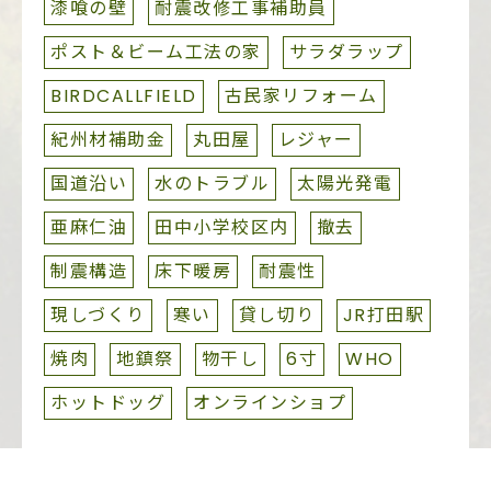
漆喰の壁
耐震改修工事補助員
ポスト＆ビーム工法の家
サラダラップ
BIRDCALLFIELD
古民家リフォーム
紀州材補助金
丸田屋
レジャー
国道沿い
水のトラブル
太陽光発電
亜麻仁油
田中小学校区内
撤去
制震構造
床下暖房
耐震性
現しづくり
寒い
貸し切り
JR打田駅
焼肉
地鎮祭
物干し
6寸
WHO
ホットドッグ
オンラインショプ