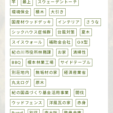
竿
最上
スウェーデントーチ
環境保全
積木
大引き
国産材ウッドデッキ
インテリア
さうな
シックハウス症候群
台風対策
夏木
スイスウォール
補助金会社
GX型
紀の川市役所林務課
お家
清掃性
BBQ
榎本林業工場
サイドテーブル
別荘地内
無垢材の家
経済産業省
丸太ログ
原木
紀の国森づくり基金活用事業
間伐
ウッドフェンス
洋風瓦の家
赤身
Rund
別荘
南大阪
鉄骨倉庫