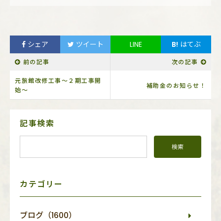
シェア
ツイート
LINE
B!
はてぶ
前の記事
次の記事
元旅館改修工事～２期工事開
補助金のお知らせ！
始～
サ
記事検索
イ
ド
メ
ニ
ュ
ー
カテゴリー
ブログ（1600）