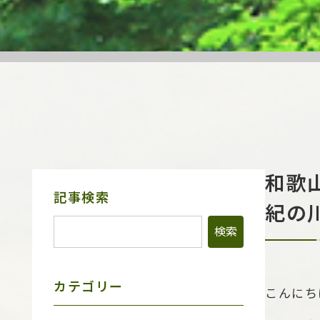
和歌
サ
記事検索
紀の
イ
ド
メ
ニ
ュ
ー
カテゴリー
こんにち