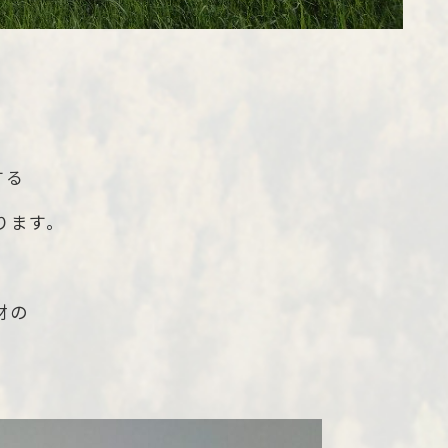
する
ります。
材の