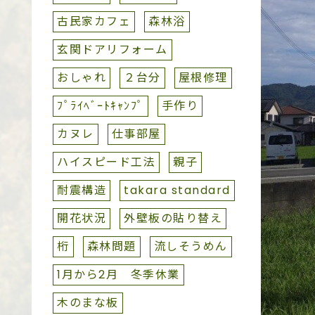
古民家カフェ
森林浴
玄関ドアリフォーム
おしゃれ
２台分
屋根修理
ﾌﾟﾗｲﾍﾞｰﾄｷｬﾝﾌﾟ
手作り
カヌレ
仕事部屋
ハイスピード工法
親子
耐震構造
takara standard
開花状況
外壁板の貼り替え
桁
森林問題
流しそうめん
1月から2月 冬季休業
木のまな板