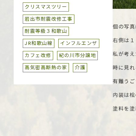
クリスマスツリー
岩出市耐震改修工事
個の写真
耐震等級３和歌山
右側は１
JR和歌山線
インフルエンザ
私が考え
カフェ改修
紀の川市分譲地
高気密高断熱の家
介護
時に見れ
有難うご
内装は桧
塗料を塗