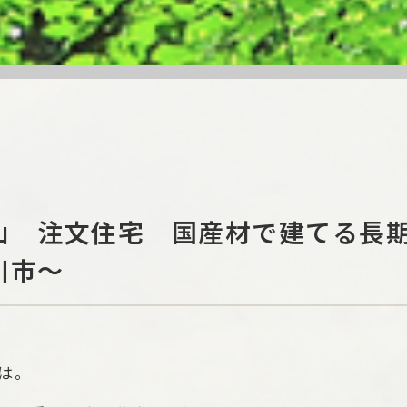
山 注文住宅 国産材で建てる長期
川市～
は。