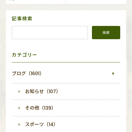
サ
記事検索
イ
ド
メ
ニ
ュ
ー
カテゴリー
ブログ（1601）
お知らせ（107）
その他（139）
スポーツ（14）