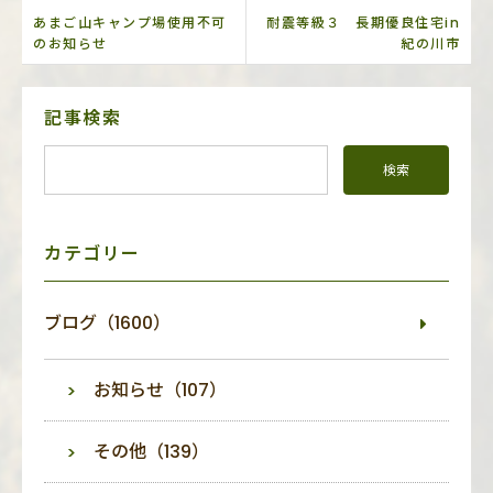
あまご山キャンプ場使用不可
耐震等級３ 長期優良住宅in
のお知らせ
紀の川市
サ
記事検索
イ
ド
メ
ニ
ュ
ー
カテゴリー
ブログ（1600）
お知らせ（107）
その他（139）