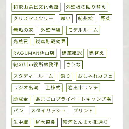
和歌山県民文化会館
外壁板の貼り替え
クリスマスツリー
寒い
紀州桧
野菜
無垢の家
外壁塗装
モデルルーム
光熱費
炭素貯蔵効果
RAGUMAN桃山店
建築確認
建替え
紀の川市役所林務課
さうな
スタディールーム
釣り
おしゃれカフェ
ラジオ出演
上棟式
岩出市ランチ
助成金
あまご山プライベートキャンプ場
パン
スタイリッシュ
プリント
生中継
尾木直樹
粉河とんまか雛通り