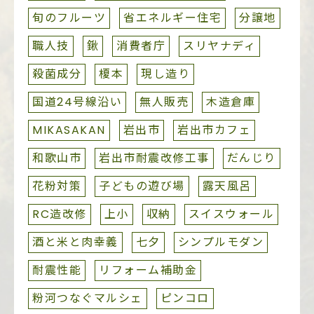
旬のフルーツ
省エネルギー住宅
分譲地
職人技
鍬
消費者庁
スリヤナディ
殺菌成分
榎本
現し造り
国道24号線沿い
無人販売
木造倉庫
MIKASAKAN
岩出市
岩出市カフェ
和歌山市
岩出市耐震改修工事
だんじり
花粉対策
子どもの遊び場
露天風呂
RC造改修
上小
収納
スイスウォール
酒と米と肉幸義
七夕
シンプルモダン
耐震性能
リフォーム補助金
粉河つなぐマルシェ
ピンコロ