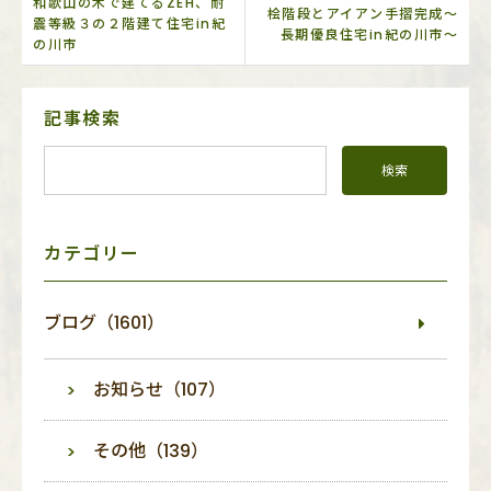
和歌山の木で建てるZEH、耐
桧階段とアイアン手摺完成～
震等級３の２階建て住宅in紀
長期優良住宅in紀の川市～
の川市
サ
記事検索
イ
ド
メ
ニ
ュ
ー
カテゴリー
ブログ（1601）
お知らせ（107）
その他（139）