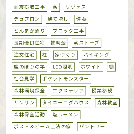
耐震拐取工事
薪
リヴォス
デュプロン
建て増し
環境
とんまか通り
ブロック工事
長期優良住宅 補助金
薪ストーブ
注文住宅
柱
家づくり
バイキング
鯉のぼりの竿
LED照明
ホワイト
棚
社会見学
ポケットモンスター
森林環境保全
エクステリア
授業参観
サンサン
タイニーログハウス
森林教室
森林保全活動
塩ラーメン
ポスト＆ビーム工法の家
パントリー