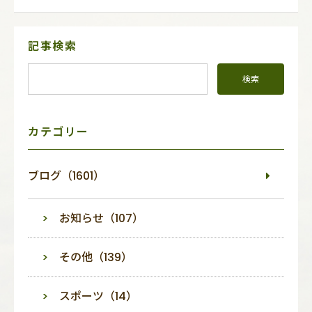
サ
記事検索
イ
ド
メ
ニ
ュ
ー
カテゴリー
ブログ（1601）
お知らせ（107）
その他（139）
スポーツ（14）