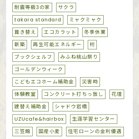
耐震等級3の家
サクラ
takara standard
ミャクミャク
葺き替え
エコカラット
冬季休業
新築
再生可能エネルギー
桁
ブックシェルフ
みふね桃山祭り
ゴールデンウィーク
こどもエコホーム補助金
災害時
体験教室
コンクリート打ちっ放し
花壇
建替え補助金
シャドウ岩橋
UZUcafe&hairbox
生涯学習センター
三笠館
国産小麦
住宅ローンの金利優遇