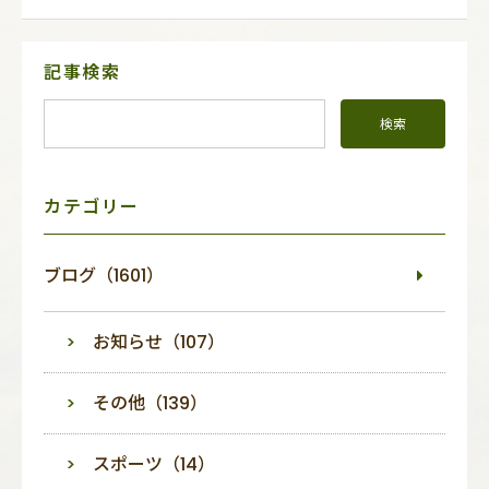
サ
記事検索
イ
ド
メ
ニ
ュ
ー
カテゴリー
ブログ（1601）
お知らせ（107）
その他（139）
スポーツ（14）