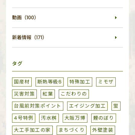
動画（100）
新着情報（171）
タグ
国産材
断熱等級6
特殊加工
ミモザ
災害対策
紅葉
こだわりの
台風前対策ポイント
エイジング加工
蛍
4号特例
汚水桝
大阪万博
鯉のぼり
大工手加工の家
まちづくり
外壁塗装