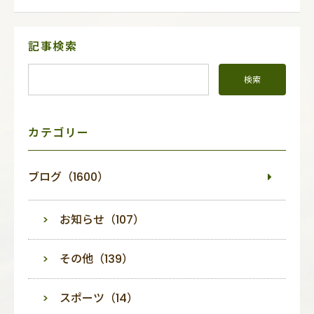
サ
記事検索
イ
ド
メ
ニ
ュ
ー
カテゴリー
ブログ（1600）
お知らせ（107）
その他（139）
スポーツ（14）