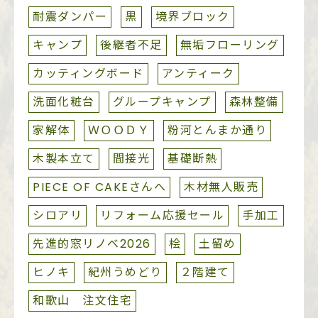
耐震ダンパー
黒
境界ブロック
キャンプ
後継者不足
無垢フローリング
カッティングボード
アンティーク
洗面化粧台
グループキャンプ
森林整備
家解体
ＷＯＯＤＹ
粉河とんまか通り
木製本立て
間接光
基礎断熱
PIECE OF CAKEさんへ
木材無人販売
シロアリ
リフォーム応援セール
手加工
先進的窓リノベ2026
桧
土留め
ヒノキ
紀州うめどり
２階建て
和歌山 注文住宅